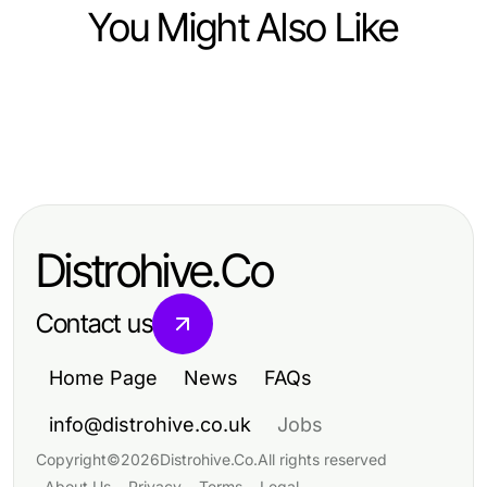
You Might Also Like
Computers Electronics and Technology
Computers Electronics and Technology
How Building Internal Tools with AI
Computers Electronics and Technology
选择quickq下载前需要考虑的三个问
Saves Teams Time and Money in
如何简化爱思助手电脑版以提高使用
题
2026
效果
Distrohive.Co
Contact us
Home Page
News
FAQs
info@distrohive.co.uk
Jobs
Copyright
©
2026
Distrohive.Co
.
All rights reserved
About Us
Privacy
Terms
Legal